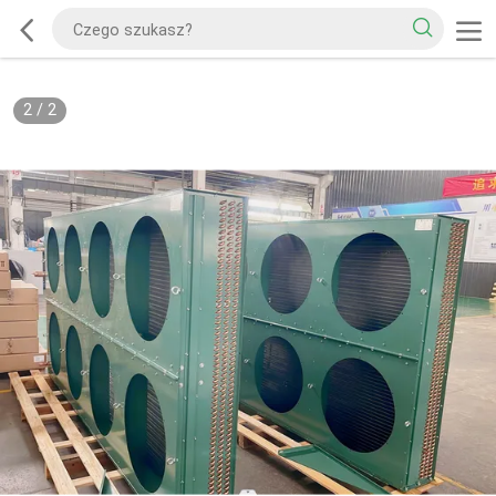
2
/
2