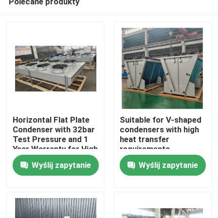
Polecane produkty
Horizontal Flat Plate
Suitable for V-shaped
Condenser with 32bar
condensers with high
Test Pressure and 1
heat transfer
Year Warranty for High
requirements,
Do domu
Heat Exchange
equipped with
Wyślij zapytanie
Wyślij zapytanie
Efficiency
3P/380V/50Hz power
supply, meeting the
Produkty
needs of refrigerants
such as R404A,
R507A, R134a, etc
O nas