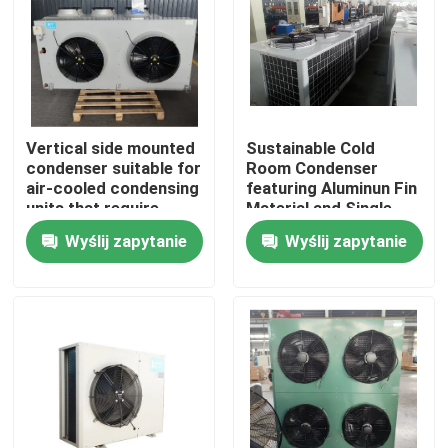
Wycieczka po fabryce
Kontrola jakości
Vertical side mounted
Sustainable Cold
condenser suitable for
Room Condenser
Skontaktuj się z nami
air-cooled condensing
featuring Aluminun Fin
units that require
Material and Single
separate installation
Speed Fan Motor
Wyślij zapytanie
Wyślij zapytanie
Nowości
of condenser and
compressor
Sprawy
Poproś o wycenę
parownik chłodniczy