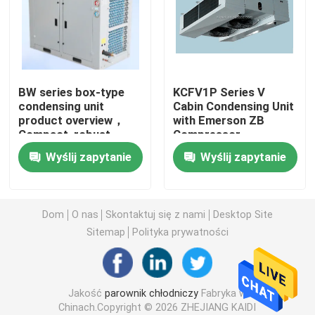
Chłodnica powietrza do chłodni
Skraplacz chłodniczy
BW series box-type
KCFV1P Series V
condensing unit
Cabin Condensing Unit
product overview，
with Emerson ZB
Sprzęt chłodniczy do chłodni
Compact, robust,
Compressor
robust and
Wyślij zapytanie
Wyślij zapytanie
customizable，
Agregat skraplający do chłodni
Applicable to various
refrigerants
Agregat skraplający chłodzony wodą
Dom
O nas
Skontaktuj się z nami
Desktop Site
Sitemap
Polityka prywatności
Jednostka skraplająca sprężarki
Jakość
parownik chłodniczy
Fabryka w
Skraplacz chłodzony wodą
Chinach.Copyright © 2026 ZHEJIANG KAIDI