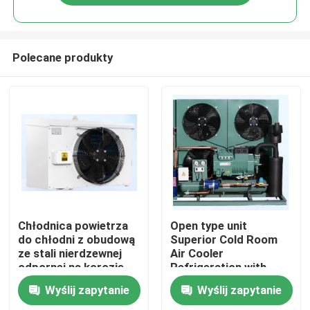
Polecane produkty
Do domu
Chłodnica powietrza
Open type unit
do chłodni z obudową
Superior Cold Room
ze stali nierdzewnej
Air Cooler
Produkty
odpornej na korozję,
Refrigeration with
dwuwarstwową tacą
Bitzer Compressor
Wyślij zapytanie
Wyślij zapytanie
na wodę i rurami
Comprehensive
O nas
wymiennika ciepła dla
Product Line for Wide