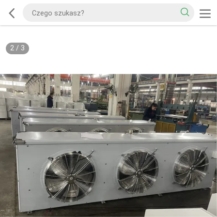
2
/
3