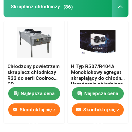
Skraplacz chłodniczy
(86)
Jednostka skraplająca zamrażarki
Przewiń agregat skraplający
Poziomy odbiornik cieczy
Chłodzony powietrzem
H Typ R507/R404A
skraplacz chłodniczy
Monoblokowy agregat
R22 do serii Coolroom
skraplający do chłodni
CP
Urządzenia chłodnicze
Najlepsza cena
Najlepsza cena
Skontaktuj się z
Skontaktuj się z
nami
nami