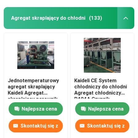
Agregat skraplający do chłodni
(133)
Jednotemperaturowy
Kaideli CE System
agregat skraplający
chłodniczy do chłodni
Kaideli Agregat
Agregat chłodniczy
skraplający parownik
R404A Czynnik
chłodniczy
Najlepsza cena
Najlepsza cena
Skontaktuj się z
Skontaktuj się z