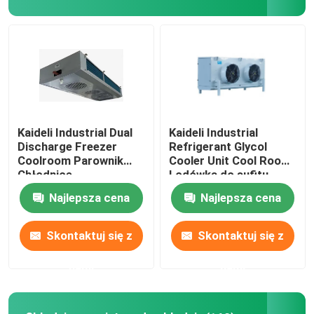
Wycieczka po fabryce
Kontrola jakości
Skontaktuj się z nami
Kaideli Industrial Dual
Kaideli Industrial
Discharge Freezer
Refrigerant Glycol
Coolroom Parownik
Cooler Unit Cool Room
Nowości
Chłodnice
Lodówka do sufitu
Najlepsza cena
Najlepsza cena
Sprawy
Skontaktuj się z
Skontaktuj się z
Poproś o wycenę
nami
nami
parownik chłodniczy