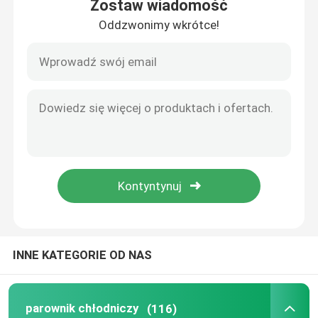
Zostaw wiadomość
Oddzwonimy wkrótce!
Do domu
INNE KATEGORIE OD NAS
Produkty
parownik chłodniczy
(116)
O nas