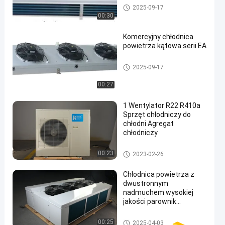
Chłodnica powietrza do chłod
2025-09-17
ni
00:30
Komercyjny chłodnica
powietrza kątowa serii EA
Chłodnica powietrza do chłod
2025-09-17
ni
00:27
1 Wentylator R22 R410a
Sprzęt chłodniczy do
chłodni Agregat
chłodniczy
Sprzęt chłodniczy do chłodni
00:23
2023-02-26
Chłodnica powietrza z
dwustronnym
nadmuchem wysokiej
jakości parownik
chłodniczy do urządzeń
chłodniczych
Chłodnica powietrza do chłod
00:25
2025-04-03