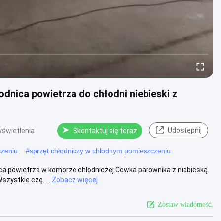
nica powietrza do chłodni niebieski z
Udostępnij
yświetlenia
Skontaktuj się teraz
czeniu
#
sprzęt chłodniczy w chłodnym pomieszczeniu
a powietrza w komorze chłodniczej Cewka parownika z niebieską
zystkie czę.....
Zobacz więcej
Zostaw wiadomość.