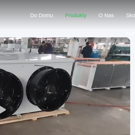
Do Domu
Produkty
O Nas
Sko
Na