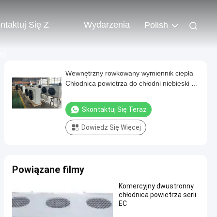
ntaktuj Się Z
Wydarzenia
Polish
mi
Wewnętrzny rowkowany wymiennik ciepła
Chłodnica powietrza do chłodni niebieski z
miedzianą rurką
Skontaktuj Się Teraz
Dowiedz Się Więcej
Powiązane filmy
Komercyjny dwustronny
chłodnica powietrza serii
EC