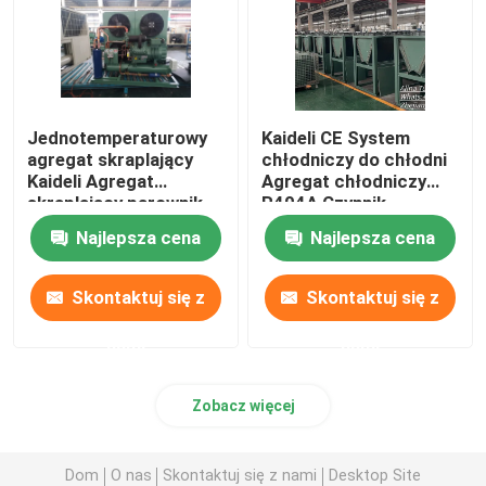
Jednotemperaturowy
Kaideli CE System
agregat skraplający
chłodniczy do chłodni
Kaideli Agregat
Agregat chłodniczy
skraplający parownik
R404A Czynnik
chłodniczy
Najlepsza cena
Najlepsza cena
Skontaktuj się z
Skontaktuj się z
nami
nami
Zobacz więcej
Dom
O nas
Skontaktuj się z nami
Desktop Site