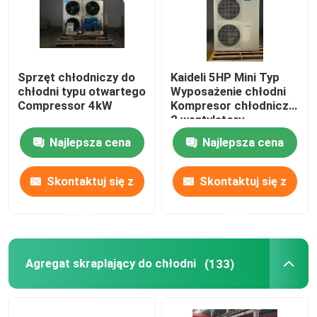
Sprzęt chłodniczy do
Kaideli 5HP Mini Typ
chłodni typu otwartego
Wyposażenie chłodni
Compressor 4kW
Kompresor chłodniczy
2 wentylatory
Najlepsza cena
Najlepsza cena
Skontaktuj się z
Skontaktuj się z
nami
nami
Agregat skraplający do chłodni
(133)