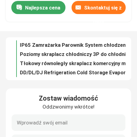
Najlepsza cena
Skontaktuj się z
IP65 Zamrażarka Parownik System chłodzenia glikolu w komorze chłodniczej Seria ELG
Poziomy skraplacz chłodniczy 3P do chłodni
Wycieczka po fabryce
nami
Tłokowy równoległy skraplacz komercyjny monoblokowy agregat skraplający do chłodni
DD/DL/DJ Refrigeration Cold Storage Evaporator air cooler 4.5mm 6mm 9mm
Kontrola jakości
Frost Temp Monoblock Agregat skraplający do chłodni Układ chłodzenia do chłodni
R507 Czynnik chłodniczy Jednostka systemu chłodzenia w chłodni ODM
Skontaktuj się z nami
ODM Pojedynczy skraplacz chłodzony wodą Poziomy skraplacz płaszczowo-rurowy
Cold Room Parallel Scroll Condensing Unit Compressor Rack
Nowości
Komercyjny system regałów sprężarek chłodniczych ze skraplaczami Niestandardowy
Agregat skraplający chłodzony wodą o mocy 6 kW Skraplacz wodny na zimno Sprężarka Copeland
Sprawy
Zostaw wiadomość
Chłodnica powietrza z dwustronnym nadmuchem wysokiej jakości parownik chłodniczy do urządzeń chłodniczych
Oddzwonimy wkrótce!
Rura płaszczowa skraplacza chłodzonego zimną wodą Kaideli 10 KM
Poproś o wycenę
Fin Coils Coolroom Parownik Skraplacz chłodzony powietrzem w cyklu chłodzenia
Chłodzony powietrzem parownik skraplacza typu V do chłodni
parownik chłodniczy
Kaideli DD Type Ulepszona jednostka parownika Przenośna chłodnica powietrza do projektu chłodnictwa chłodni