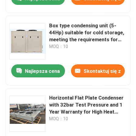
nami
Box type condensing unit (5-
44Hp) suitable for cold storage,
meeting the requirements for
refrigerants such as R404A,
MOQ：10
R507A, R448, R22, etc
Najlepsza cena
Skontaktuj się z
nami
Do domu
Horizontal Flat Plate Condenser
with 32bar Test Pressure and 1
Year Warranty for High Heat
Produkty
Exchange Efficiency
MOQ：10
O nas