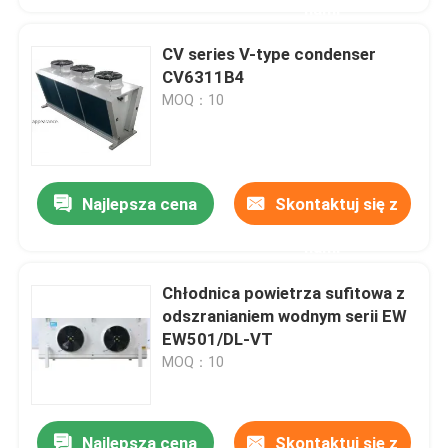
nami
CV series V-type condenser
CV6311B4
MOQ：10
Najlepsza cena
Skontaktuj się z
nami
Chłodnica powietrza sufitowa z
odszranianiem wodnym serii EW
EW501/DL-VT
MOQ：10
Najlepsza cena
Skontaktuj się z