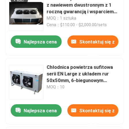
z nawiewem dwustronnym z 1
roczną gwarancją i wsparciem
online dla parownika
MOQ：1 sztuka
chłodniczego
Cena：$110.00 - $2,000.00/sets
Najlepsza cena
Skontaktuj się z
nami
Chłodnica powietrza sufitowa
serii EN Large z układem rur
50x50mm, 6-biegunowym
wentylatorem z wirnikiem
MOQ：10
zewnętrznym i miedziano-
aluminiowym wymiennikiem
ciepła
Najlepsza cena
Skontaktuj się z
nami