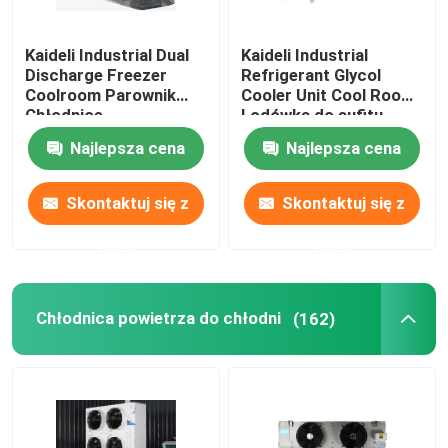
Jednostka skraplająca zamrażarki
Kaideli Industrial Dual
Kaideli Industrial
Discharge Freezer
Refrigerant Glycol
Coolroom Parownik
Cooler Unit Cool Room
Przewiń agregat skraplający
Chłodnice
Lodówka do sufitu
Najlepsza cena
Najlepsza cena
Poziomy odbiornik cieczy
Skontaktuj się z
Skontaktuj się z
nami
nami
Chłodnica powietrza do chłodni
(162)