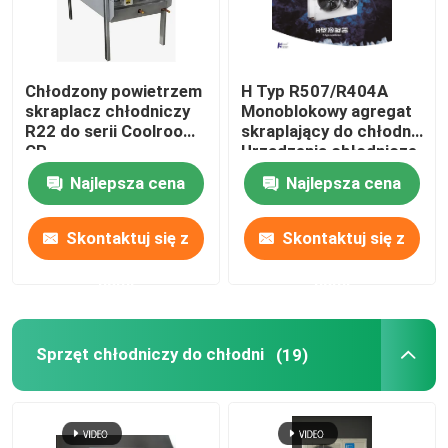
Chłodzony powietrzem
H Typ R507/R404A
skraplacz chłodniczy
Monoblokowy agregat
R22 do serii Coolroom
skraplający do chłodni
CP
Urządzenia chłodnicze
Najlepsza cena
Najlepsza cena
Skontaktuj się z
Skontaktuj się z
nami
nami
Sprzęt chłodniczy do chłodni
(19)