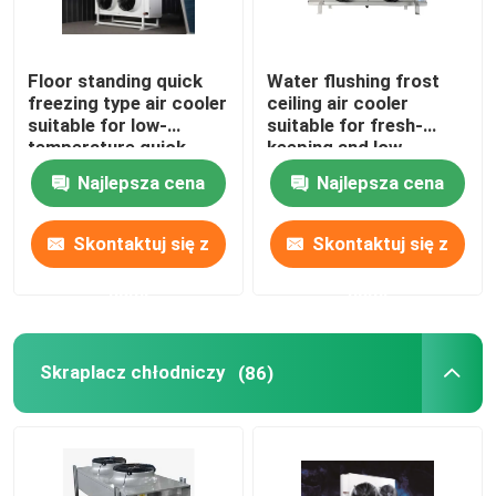
Floor standing quick
Water flushing frost
freezing type air cooler
ceiling air cooler
suitable for low-
suitable for fresh-
temperature quick
keeping and low-
freezing cold storage,
temperature
Najlepsza cena
Najlepsza cena
compatible with
refrigeration
R404A/R507/R22
warehouses,
refrigerants,
compatible with
Skontaktuj się z
Skontaktuj się z
supporting 220V/380V
refrigerants such as
voltage
R404A/R507/R22, and
nami
nami
supports 220V/380V
voltage
Skraplacz chłodniczy
(86)